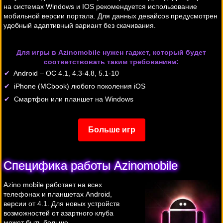
на системах Windows и IOS рекомендуется использование
мобильной версии портала. Для данных девайсов предусмотрен
удобный адаптивный вариант без скачивания.
Для игры в Azinomobile нужен гаджет, который будет
соответствовать таким требованиям
:
✔
Android – OC 4.1, 4.3-4.8, 5.1-10
✔
iPhone (MCbook) любого поколения iOS
✔
Смартфон или планшет на Windows
Больше игр
Специфика работы Azinomobile
Azino mobile работает на всех
телефонах и планшетах Android,
версии от 4.1. Для новых устройств
возможностей от азартного клуба
может быть больше.