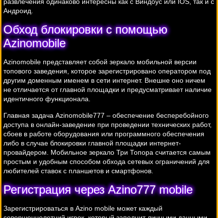
развлечения одинаково интересны как с Виндоус или IOS, так и с
Андроид.
Обход блокировки с помощью
Azinomobile
Azinomobile представляет собой зеркало мобильной версии
топового заведения, которое зарегистрировано оператором под
другим доменным именем в сети интернет. Внешне оно ничем
не отличается от главной площадки и предусматривает наличие
идентичного функционала.
Главная задача Azinomobile777 – обеспечение бесперебойного
доступа в онлайн-заведение при проведении технических работ,
сбоев в работе оборудования или программного обеспечения
либо в случае блокировки главной площадки интернет-
провайдером. Мобильное зеркало Три Топора считается самым
простым и удобным способом обхода сетевых ограничений для
любителей ставок с планшетов и смартфонов.
Регистрация через Azino777 mobile
Зарегистрироваться в Azino mobile может каждый
совершеннолетний игрок, который заполнит личными данными