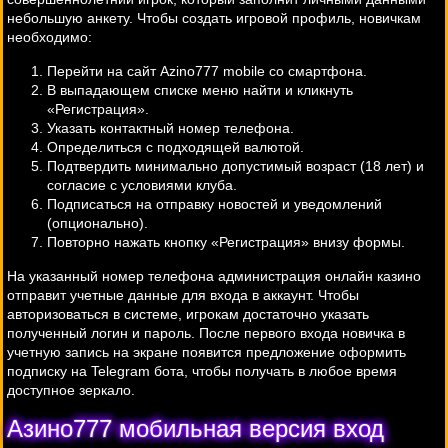
небольшую анкету. Чтобы создать игровой профиль, новичкам
необходимо:
Перейти на сайт Azino777 mobile со смартфона.
В выпадающем списке меню найти и кликнуть
«Регистрация».
Указать контактный номер телефона.
Определиться с подходящей валютой.
Подтвердить минимально допустимый возраст (18 лет) и
согласие с условиями клуба.
Подписаться на отправку новостей и уведомлений
(опционально).
Повторно нажать кнопку «Регистрация» внизу формы.
На указанный номер телефона администрация онлайн казино
отправит учетные данные для входа в аккаунт. Чтобы
авторизоваться в системе, игрокам достаточно указать
полученный логин и пароль. После первого входа новичка в
учетную запись на экране появится предложение оформить
подписку на Telegram бота, чтобы получать в любое время
доступное зеркало.
Азино777 мобильная версия вход