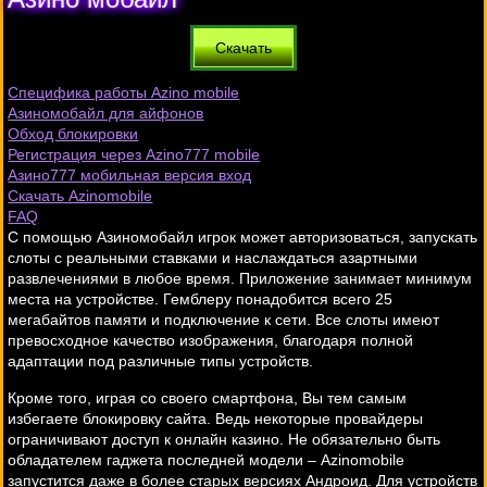
Скачать
Специфика работы Azino mobile
Азиномобайл для айфонов
Обход блокировки
Регистрация через Azino777 mobile
Азино777 мобильная версия вход
Скачать Azinomobile
FAQ
С помощью Азиномобайл игрок может авторизоваться, запускать
слоты с реальными ставками и наслаждаться азартными
развлечениями в любое время. Приложение занимает минимум
места на устройстве. Гемблеру понадобится всего 25
мегабайтов памяти и подключение к сети. Все слоты имеют
превосходное качество изображения, благодаря полной
адаптации под различные типы устройств.
Кроме того, играя со своего смартфона, Вы тем самым
избегаете блокировку сайта. Ведь некоторые провайдеры
ограничивают доступ к онлайн казино. Не обязательно быть
обладателем гаджета последней модели – Azinomobile
запустится даже в более старых версиях Андроид. Для устройств