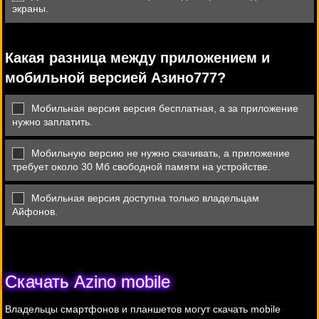
экраны.
Какая разница между приложением и
мобильной версией Азино777?
Мобильная версия версия бесплатная, а за приложение
нужно заплатить.
Мобильную версию не нужно скачивать, а приложение
требует около 30 Мб свободной памяти на устройстве.
Мобильная версия доступна только владельцам
Айфонов.
Скачать Azino mobile
Владельцы смартфонов и планшетов могут скачать mobile