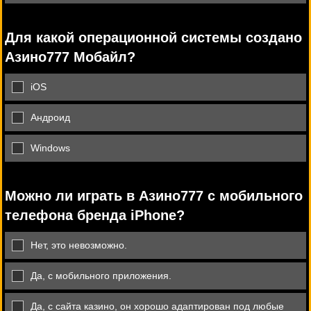
Для какой операционной системы создано
Азино777 Мобайл?
iOS
Андроид
Windows
Можно ли играть в Азино777 с мобильного
телефона бренда iPhone?
Нет, это невозможно.
Да, с мобильного приложения.
Да, с сайта казино, он хорошо адаптирован под любые