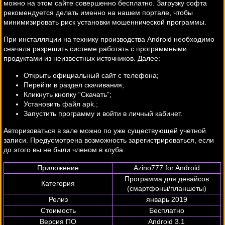
можно на этом сайте совершенно бесплатно. Загрузку софта
рекомендуется делать именно на нашем портале, чтобы
минимизировать риск установки мошеннической программы.
При инсталляции на технику производства Android необходимо
сначала разрешить системе работать с программными
продуктами из неизвестных источников. Далее:
Открыть официальный сайт с телефона;
Перейти в раздел скачивания;
Кликнуть кнопку “Скачать”;
Установить файл apk.;
Запустить программу и войти в личный кабинет.
Авторизоваться в зале можно по уже существующей учетной
записи. Предусмотрена возможность зарегистрироваться, если
до этого вы не были членом в клуба.
Приложение
Azino777 for Android
Программа для девайсов
Категория
(смартфоны/планшеты)
Релиз
январь 2019
Стоимость
Бесплатно
Версия ПО
Android 3.1