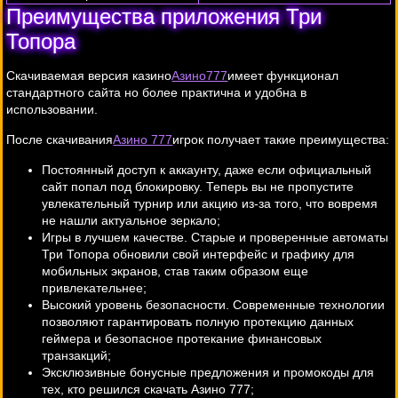
Преимущества приложения Три
Топора
Скачиваемая версия казино
Азино777
имеет функционал
стандартного сайта но более практична и удобна в
использовании.
После скачивания
Азино 777
игрок получает такие преимущества:
Постоянный доступ к аккаунту, даже если официальный
сайт попал под блокировку. Теперь вы не пропустите
увлекательный турнир или акцию из-за того, что вовремя
не нашли актуальное зеркало;
Игры в лучшем качестве. Старые и проверенные автоматы
Три Топора обновили свой интерфейс и графику для
мобильных экранов, став таким образом еще
привлекательнее;
Высокий уровень безопасности. Современные технологии
позволяют гарантировать полную протекцию данных
геймера и безопасное протекание финансовых
транзакций;
Эксклюзивные бонусные предложения и промокоды для
тех, кто решился скачать Азино 777;