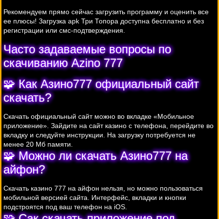
Рекомендуем прямо сейчас загрузить программу и оценить все
ее плюсы! Загрузка apk Три Топора доступна бесплатно и без
регистрации или смс-подтверждения.
Часто задаваемые вопросы по
скачиванию Azino 777
🧩 Как Азино777 официальный сайт
скачать?
Скачать официальный сайт можно во вкладке «Мобильное
приложение». Зайдите на сайт казино с телефона, перейдите во
вкладку и следуйте инструкции. На загрузку потребуется не
менее 20 Мб памяти.
🧩 Можно ли скачать Азино777 на
айфон?
Скачать казино 777 на айфон нельзя, но можно пользоваться
мобильной версией сайта. Интерфейс, вкладки и кнопки
подстроятся под ваш телефон на iOS.
🧩 Сак скачать приложение под